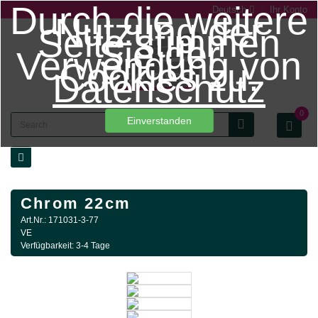
Durch die weitere
Deutsch
Ihr Konto
Nutzung der
Seite stimmen
Sie der
Verwendung von
Cookies zu.
Datenschutz
0
Einverstanden
Chrom 22cm
Art.Nr.: 171031-3-77
VE
Verfügbarkeit: 3-4 Tage