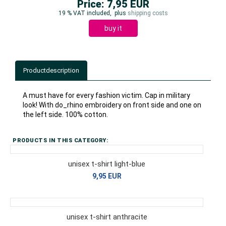
Price: 7,95 EUR
19 % VAT included,
plus
shipping costs
buy it
Productdescription
A must have for every fashion victim. Cap in military
look! With do_rhino embroidery on front side and one on
the left side. 100% cotton.
PRODUCTS IN THIS CATEGORY:
unisex t-shirt light-blue
9,95 EUR
unisex t-shirt anthracite