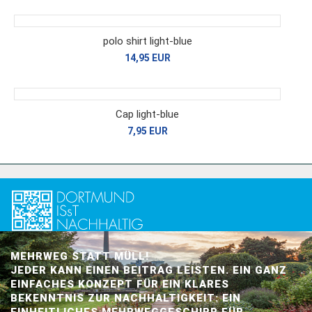
polo shirt light-blue
14,95 EUR
Cap light-blue
7,95 EUR
MEHRWEG STATT MÜLL!
JEDER KANN EINEN BEITRAG LEISTEN. EIN GANZ
EINFACHES KONZEPT FÜR EIN KLARES
BEKENNTNIS ZUR NACHHALTIGKEIT: EIN