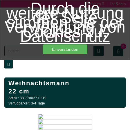
Durch die
Deutsch
Ihr Konto
weitere Nutzung
der Seite
stimmen Sie der
Verwendung von
Cookies zu.
Datenschutz
0
Einverstanden
Weihnachtsmann
22 cm
Art.Nr.: 88-770027-0219
Verfügbarkeit: 3-4 Tage