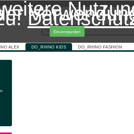
weitere Nutzun
der Verwendun
zu.
Datenschut
Einverstanden
INO ALEX
DO_RHINO KIDS
DO_RHINO FASHION
en