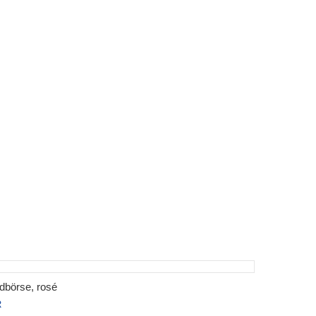
dbörse, rosé
R