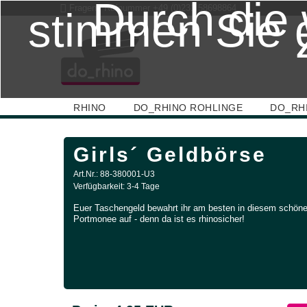
Durch die 
Fragen? Rufnummer
+49 (0)231 58698864
stimmen Sie 
RHINO
DO_RHINO ROHLINGE
DO_RH
Girls´ Geldbörse
Art.Nr.: 88-380001-U3
Verfügbarkeit: 3-4 Tage
Euer Taschengeld bewahrt ihr am besten in diesem schön
Portmonee auf - denn da ist es rhinosicher!