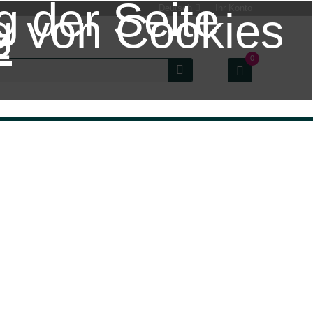
g der Seite
Deutsch
Ihr Konto
g von Cookies
z
0