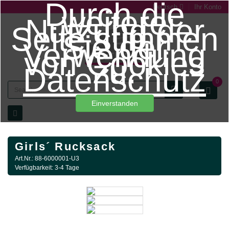
Durch die
Deutsch
Ihr Konto
weitere
Nutzung der
Seite stimmen
Sie der
Verwendung
von Cookies
zu.
Datenschutz
0
Einverstanden
Girls´ Rucksack
Art.Nr.: 88-6000001-U3
Verfügbarkeit: 3-4 Tage