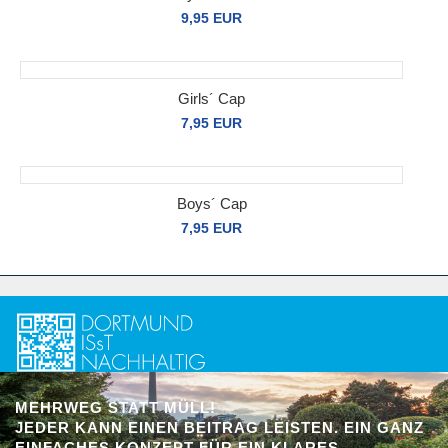
9,95 EUR
Girls´ Cap
7,95 EUR
Boys´ Cap
7,95 EUR
MEHRWEG STATT MÜLL!
JEDER KANN EINEN BEITRAG LEISTEN. EIN GANZ
EINFACHES KONZEPT FÜR EIN KLARES