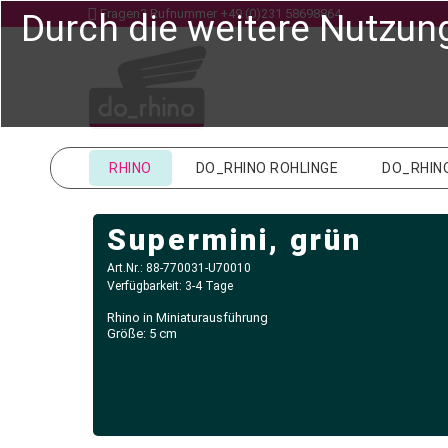
Fragen? Rufnummer
+49 (0)231 58698864
Durch die weitere Nutzun
RHINO
DO_RHINO ROHLINGE
DO_RHIN
Supermini, grün
Art.Nr.: 88-770031-U70010
Verfügbarkeit: 3-4 Tage
Rhino in Miniaturausführung
Größe: 5 cm