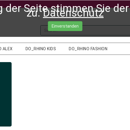
g der Seite stimmen Sie d
zu.
Datenschutz
Einverstanden
O ALEX
DO_RHINO KIDS
DO_RHINO FASHION