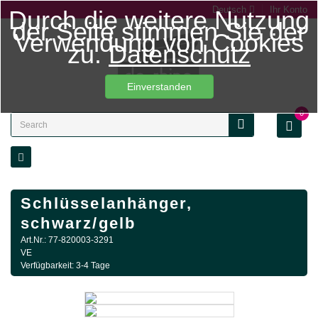
Deutsch
Ihr Konto
Durch die weitere Nutzung
der Seite stimmen Sie der
Verwendung von Cookies
zu.
Datenschutz
Einverstanden
0
Schlüsselanhänger,
schwarz/gelb
Art.Nr.: 77-820003-3291
VE
Verfügbarkeit: 3-4 Tage